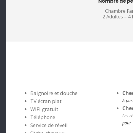
Nombre de pe
Chambre Fam
2 Adultes – 4
Baignoire et douche
Che
TV écran plat
A par
Che
WIFI gratuit
Les c
Téléphone
pour 
Service de réveil