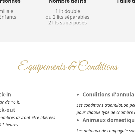
rsonnes
Nombre de lits
Taille 
iliale
1 lit double
 Enfants
ou 2 lits séparables
2 lits superposés
Equipements & Conditions
ck-in
Conditions d'annula
tir de 16 h.
Les conditions d’annulation peu
ck-out
pour chaque type de chambre lo
hambres devront être libérées
Animaux domestiqu
11 heures.
Les animaux de compagnie sont