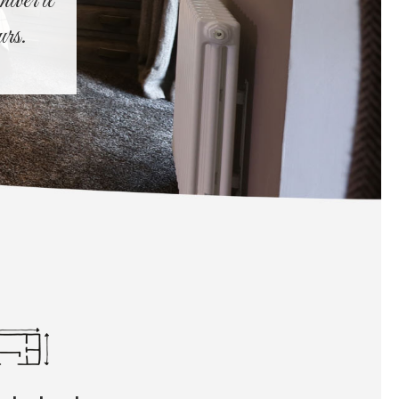
iver il
urs.