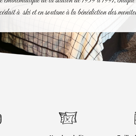
 emblématique de la station de 1939 à 1997, chaque h
cédait à ski et en soutane à la bénédiction des monite