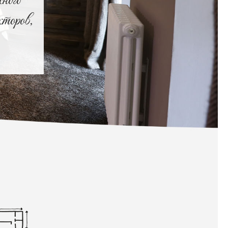
ного
торов,