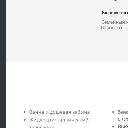
Количество 
Семейный 
2 Взрослых –
Ванна и душевая кабина
Зае
Жидкокристаллический
С 16:
Вые
телевизор