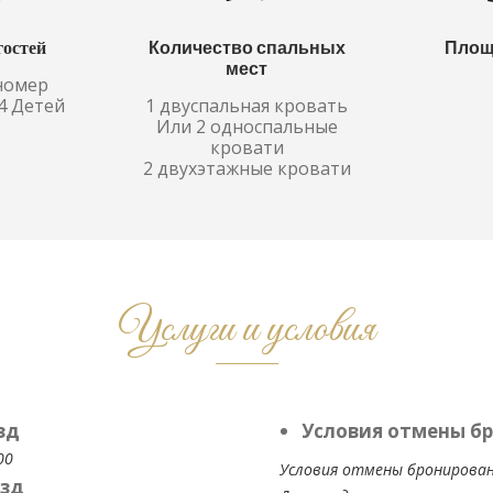
гостей
Количество спальных
Площ
мест
номер
 4 Детей
1 двуспальная кровать
Или 2 односпальные
кровати
2 двухэтажные кровати
Услуги и условия
зд
Условия отмены б
00
Условия отмены бронирован
зд