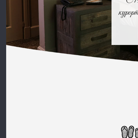
С 1
курор