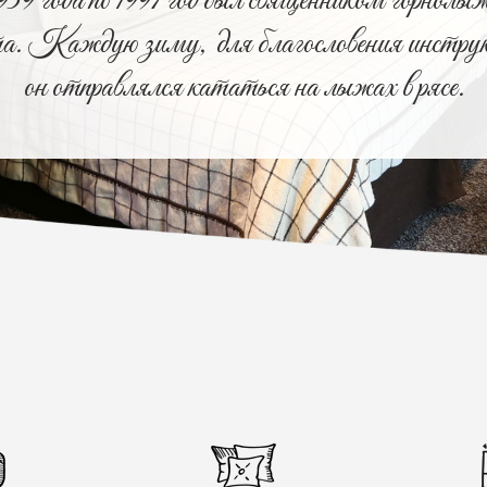
939 года по 1997 год был священником горнолыж
та. Каждую зиму, для благословения инструк
он отправлялся кататься на лыжах в рясе.