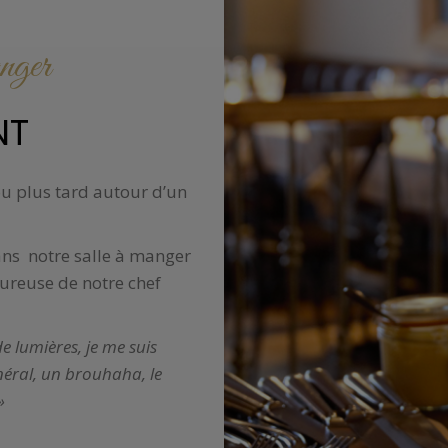
nger
NT
ou plus tard autour d’un
ans notre salle à manger
oureuse de notre chef
e lumières, je me suis
énéral, un brouhaha, le
»