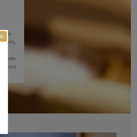
s les
 Moris,
mpagnés
arcours