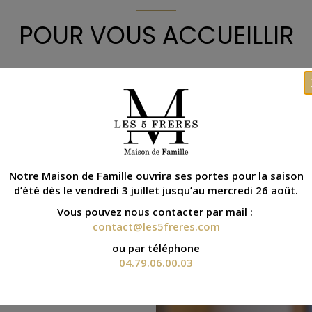
POUR VOUS ACCUEILLIR
e famille fait partie de l’histoire de Val d’Isère comme tou
s des grandes familles du village : les Bazile, Bonnevie,
Scaraffioti, Vannereau…
 chambres évoquent Les 5 frères, ceux qui les ont acco
x qui ont marqué la station par leurs exploits ou leurs p
Notre Maison de Famille ouvrira ses portes pour la saison
d’été dès le vendredi 3 juillet jusqu’au mercredi 26 août.
Vous pouvez nous contacter par mail :
contact@les5freres.com
ou par téléphone
04.79.06.00.03