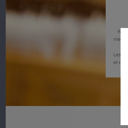
Notr
membre
Les 17
et ceu