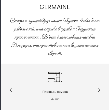
GERMAINE
Сестра и лучший друг нашей бабушки, всегда была
рядом с ней, и на службе в церкве и в безумных
приключениях . В день благословения часовни
Джозерея, она приготовила нам вкусные печенья
хворост.
Площадь номера
42 m²